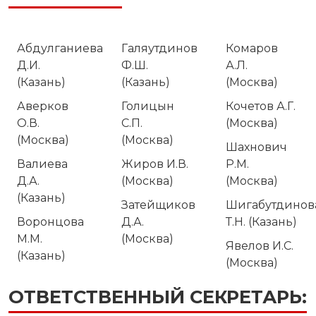
Абдулганиева
Галяутдинов
Комаров
Д.И.
Ф.Ш.
А.Л.
(Казань)
(Казань)
(Москва)
Аверков
Голицын
Кочетов А.Г.
О.В.
С.П.
(Москва)
(Москва)
(Москва)
Шахнович
Валиева
Жиров И.В.
Р.М.
Д.А.
(Москва)
(Москва)
(Казань)
Затейщиков
Шигабутдинов
Воронцова
Д.А.
Т.Н. (Казань)
М.М.
(Москва)
Явелов И.С.
(Казань)
(Москва)
ОТВЕТСТВЕННЫЙ СЕКРЕТАРЬ: